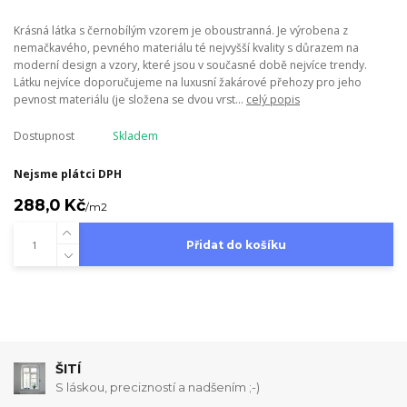
Krásná látka s černobílým vzorem je oboustranná. Je výrobena z
nemačkavého, pevného materiálu té nejvyšší kvality s důrazem na
moderní design a vzory, které jsou v současné době nejvíce trendy.
Látku nejvíce doporučujeme na luxusní žakárové přehozy pro jeho
pevnost materiálu (je složena se dvou vrst...
celý popis
Dostupnost
Skladem
Nejsme plátci DPH
288,0 Kč
/
m2
Přidat do košíku
ŠITÍ
S láskou, precizností a nadšením ;-)