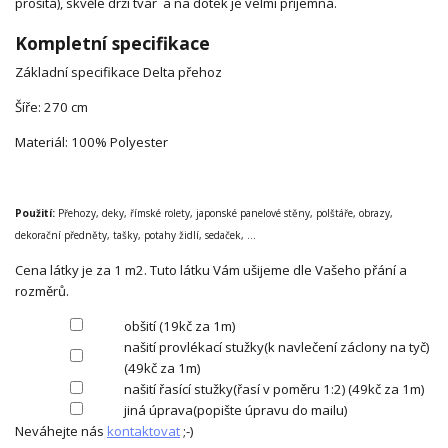
prošitá), skvěle drží tvar a na dotek je velmi příjemná.
Kompletní specifikace
Základní specifikace Delta přehoz
Šíře: 270 cm
Materiál: 100% Polyester
Použití:
Přehozy, deky, římské rolety, japonské panelové stěny, polštáře, obrazy,
dekorační předněty, tašky, potahy židlí, sedaček, ...
Cena látky je za 1 m2. Tuto látku Vám ušijeme dle Vašeho přání a
rozměrů.
obšití (19kč za 1m)
našití provlékací stužky(k navlečení záclony na tyč)
(49kč za 1m)
našití řasící stužky(řasí v poměru 1:2) (49kč za 1m)
jiná úprava(popište úpravu do mailu)
Neváhejte nás
kontaktovat
;-)