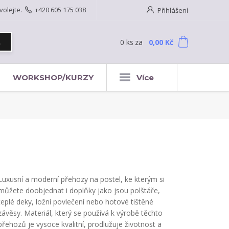
volejte.
+420 605 175 038
Přihlášení
0
ks
za
0,00 Kč
t
WORKSHOP/KURZY
Více
Luxusní a moderní přehozy na postel, ke kterým si
můžete doobjednat i doplňky jako jsou polštáře,
teplé deky, ložní povlečení nebo hotové tištěné
závěsy. Materiál, který se používá k výrobě těchto
přehozů je vysoce kvalitní, prodlužuje životnost a