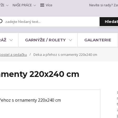
ÝŽE
NAŠE PRÁCE
Více
Nevíte si rady? Za
Hleda
RÁŽ
GARNÝŽE / ROLETY
GALANTERIE
postel a sedačku
Deka a přehoz s ornamenty 220x240 cm
namenty 220x240 cm