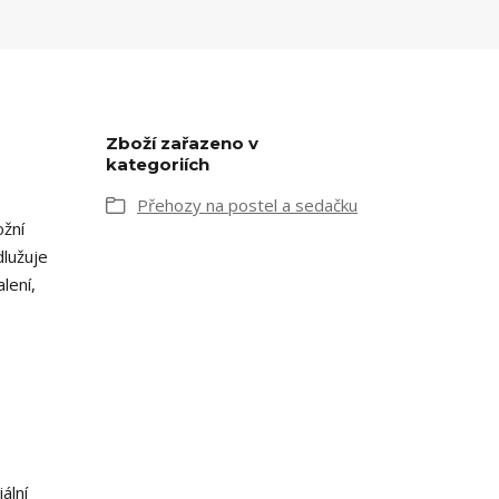
Zboží zařazeno v
kategoriích
Přehozy na postel a sedačku
ožní
dlužuje
lení,
ální