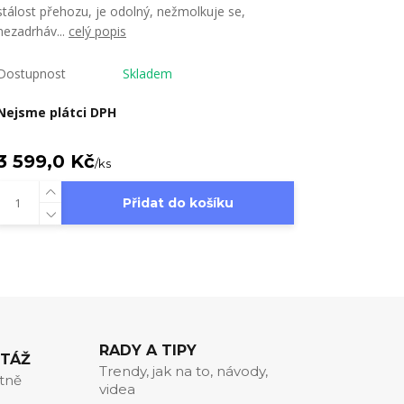
stálost přehozu, je odolný, nežmolkuje se,
nezadrháv...
celý popis
Dostupnost
Skladem
Nejsme plátci DPH
3 599,0 Kč
/
ks
Přidat do košíku
RADY A TIPY
NTÁŽ
Trendy, jak na to, návody,
itně
videa