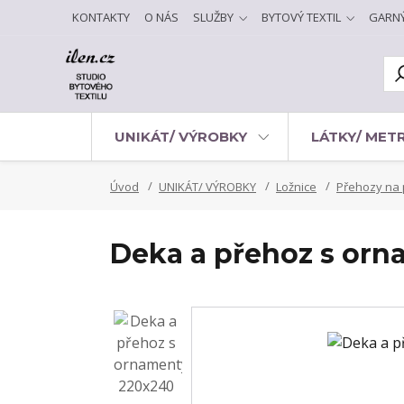
KONTAKTY
O NÁS
SLUŽBY
BYTOVÝ TEXTIL
GARN
UNIKÁT/ VÝROBKY
LÁTKY/ MET
Úvod
UNIKÁT/ VÝROBKY
Ložnice
Přehozy na 
Deka a přehoz s or