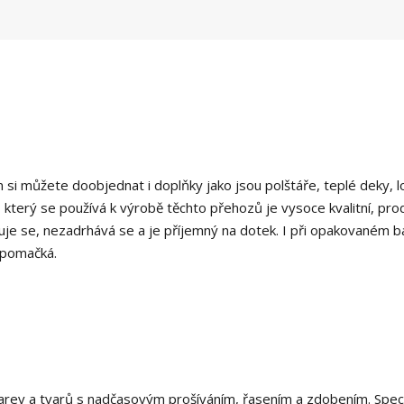
si můžete doobjednat i doplňky jako jsou polštáře, teplé deky, l
 který se používá k výrobě těchto přehozů je vysoce kvalitní, pro
uje se, nezadrhává se a je příjemný na dotek. I při opakovaném ba
epomačká.
rev a tvarů s nadčasovým prošíváním, řasením a zdobením. Speci