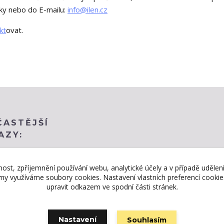
ky nebo do E-mailu:
info@ilen.cz
kt
ovat.
ČASTĚJŠÍ
AZY:
nost, zpříjemnění používání webu, analytické účely a v případě udělen
lamy využíváme soubory cookies. Nastavení vlastních preferencí cooki
upravit odkazem ve spodní části stránek.
Nastavení
Souhlasím