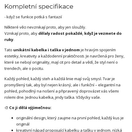
Kompletní specifikace
- když se funkce potká s fantazií
Některé věci nevznikají proto, aby jen sloužily.
Vznikají proto, aby
dělaly radost pokaždé, když je vezmete do
ruky
.
Tato
unikátní kabelka i taška v jednom
je hravým spojením
estetiky, kreativity a každodenní praktičnosti. Je navržená pro ženy,
které se nebojí originality, mají cit pro detail a vědí, že styl není o
trendech, ale o pocitu.
Každý pohled, každý steh a každá linie mají svůj smysl. Tvar je
promyšlený tak, aby byl nejen krásný, ale i funkční – elegantní na
pohled, pohodlný na nošení a připravený doprovázet vás všemi
rolemi dne. Jednou kabelka, jindy taška. Vždycky vaše.
🎨
Co ji dělá výjimečnou:
originální design, který zaujme na první pohled, každý kus je
originál
kreativní nápad propojující kabelku a tašku v jednom, nízká