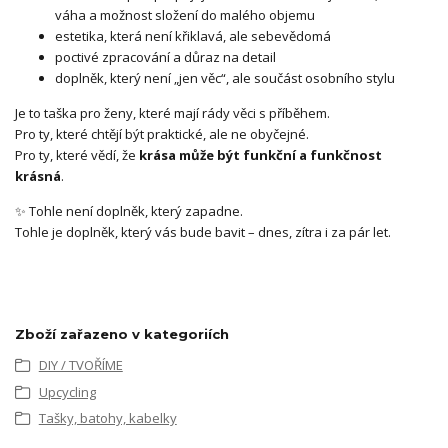
váha a možnost složení do malého objemu
estetika, která není křiklavá, ale sebevědomá
poctivé zpracování a důraz na detail
doplněk, který není „jen věc“, ale součást osobního stylu
Je to taška pro ženy, které mají rády věci s příběhem.
Pro ty, které chtějí být praktické, ale ne obyčejné.
Pro ty, které vědí, že
krása může být funkční a funkčnost
krásná
.
✨ Tohle není doplněk, který zapadne.
Tohle je doplněk, který vás bude bavit – dnes, zítra i za pár let.
Zboží zařazeno v kategoriích
DIY / TVOŘÍME
Upcycling
Tašky, batohy, kabelky