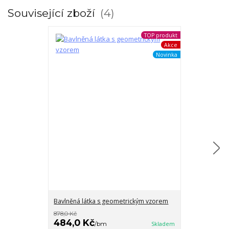
Související zboží
4
TOP produkt
Akce
Novinka
Bavlněná látka s geometrickým vzorem
Český len př
878,0 Kč
484,0 Kč
389,0 Kč
/
bm
Skladem