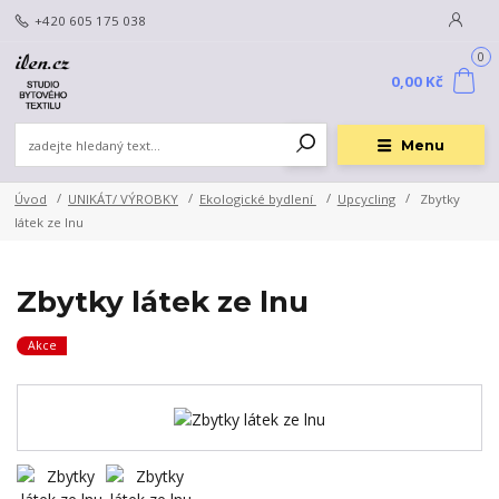
+420 605 175 038
0
0,00 Kč
Menu
Úvod
UNIKÁT/ VÝROBKY
Ekologické bydlení
Upcycling
Zbytky
látek ze lnu
Zbytky látek ze lnu
Akce