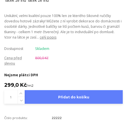
Unikátní, velmi kvalitní pouze 100% len ze kterého šikovné ručičky
dovedou hotové zázraky! Můžete z ní vyrobit dekorace do domácnosti i
osobité dárky. Jednotlivé balíčky se liší počtem kusů, barvou či gramáží
tkaniny - celkem 1 metr čtverečný. Ale je to individuální po domluvě.
Vzor na látce je zasí...
celý popis
Dostupnost
Skladem
Cena před
800,0 Kč
slevou
Nejsme plátci DPH
299,0 Kč
/
m2
Přidat do košíku
Číslo produktu:
22222