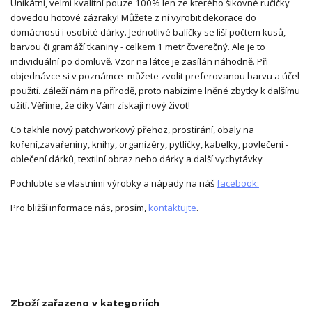
Unikátní, velmi kvalitní pouze 100% len ze kterého šikovné ručičky
dovedou hotové zázraky! Můžete z ní vyrobit dekorace do
domácnosti i osobité dárky. Jednotlivé balíčky se liší počtem kusů,
barvou či gramáží tkaniny - celkem 1 metr čtverečný. Ale je to
individuální po domluvě. Vzor na látce je zasílán náhodně. Při
objednávce si v poznámce můžete zvolit preferovanou barvu a účel
použití. Záleží nám na přírodě, proto nabízíme lněné zbytky k dalšímu
užití. Věříme, že díky Vám získají nový život!
Co takhle nový patchworkový přehoz, prostírání, obaly na
koření,zavařeniny, knihy, organizéry, pytlíčky, kabelky, povlečení -
oblečení dárků, textilní obraz nebo dárky a další vychytávky
Pochlubte se vlastními výrobky a nápady na náš
facebook:
Pro bližší informace nás, prosím,
kontaktujte
.
Zboží zařazeno v kategoriích