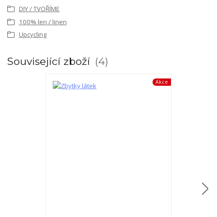
DIY / TVOŘÍME
100% len / linen
Upcycling
Související zboží
4
Akce