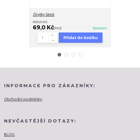
Zbytky látek
Větší kusy zby
600,0 Kč
600,0 Kč
69,0 Kč
149,0 Kč
/
m2
Skladem
/
Přidat do košíku
INFORMACE PRO ZÁKAZNÍKY:
Obchodní podmínky
NEVČASTĚJŠÍ DOTAZY:
BLOG