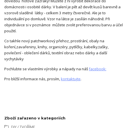
dovedou hotové zázraky! Můžete z ní vyrobit dekorace do
domácnosti i osobité dárky. V balení je pět až devět kusů barevně a
vzorově sladěné látky - celkem 3 metry čtverečné. Ale je to
individuální po domluvě. Vzor na látce je zasílán náhodně. Při
objednávce si v poznámce můžete zvolit preferovanou barvu a účel
použití.
Co takhle nový patchworkový přehoz, prostírání, obaly na
koření,zavařeniny, knihy, organizéry, pytlíčky, kabelky,tašky,
povlečení - oblečení dárků, textilní obraz nebo dárky a další
vychytávky
Pochlubte se vlastními výrobky a nápady na náš
facebook:
Pro bližší informace nás, prosím,
kontaktujte
.
Zboží zařazeno v kategoriích
DIY / TVOŘÍME