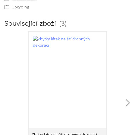
Upcycling
Související zboží
3
Zbytky látek na šití drobných dekorací
Zbytky látek na