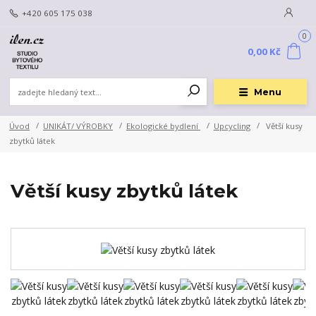
+420 605 175 038
0
0,00 Kč
Menu
Úvod
UNIKÁT/ VÝROBKY
Ekologické bydlení
Upcycling
Větší kusy
zbytků látek
Větší kusy zbytků látek