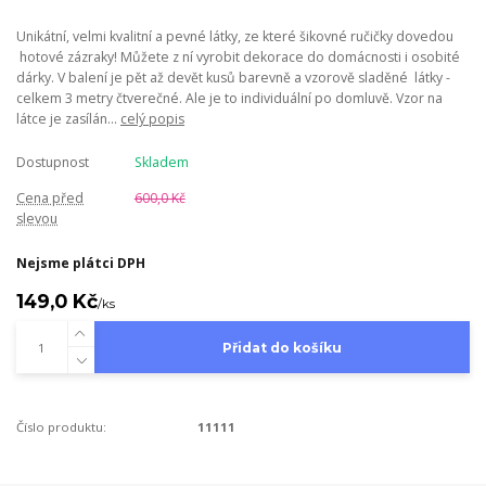
Unikátní, velmi kvalitní a pevné látky, ze které šikovné ručičky dovedou
hotové zázraky! Můžete z ní vyrobit dekorace do domácnosti i osobité
dárky. V balení je pět až devět kusů barevně a vzorově sladěné látky -
celkem 3 metry čtverečné. Ale je to individuální po domluvě. Vzor na
látce je zasílán...
celý popis
Dostupnost
Skladem
Cena před
600,0 Kč
slevou
Nejsme plátci DPH
149,0 Kč
/
ks
Přidat do košíku
Číslo produktu:
11111