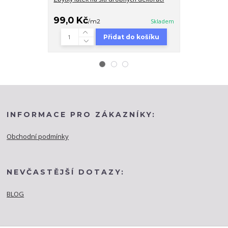
99,0 Kč
99,0 Kč
/
m2
Skladem
/
m
Přidat do košíku
INFORMACE PRO ZÁKAZNÍKY:
Obchodní podmínky
NEVČASTĚJŠÍ DOTAZY:
BLOG